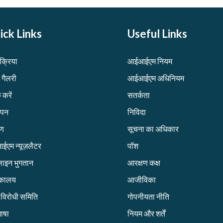
ick Links
Useful Links
िक्रिया
आईआईएम नियम
 गैलरी
आईआईएम अधिनियम
 करें
सतर्कता
ापन
निविदा
रण
सूचना का अधिकार
एम न्यूज़लैटर
पॉश
ाइन भुगतान
आरक्षण कक्ष
तकालय
आजीविका
ग विरोधी समिति
गोपनीयता नीति
ाषा
नियम और शर्तें