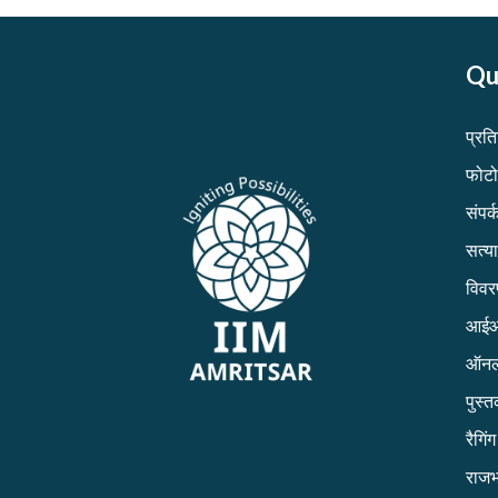
Qu
प्रत
फोटो
संपर्क
सत्य
विव
आईआई
ऑनल
पुस्
रैगिं
राजभ