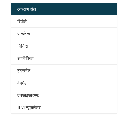
आरक्षण सेल
रिपोर्ट
सतर्कता
निविदा
आजीविका
इंट्रानेट
वेबमेल
एनआईआरएफ
IIM न्यूज़लैटर