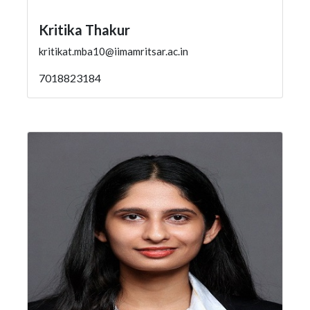
Kritika Thakur
kritikat.mba10@iimamritsar.ac.in
7018823184