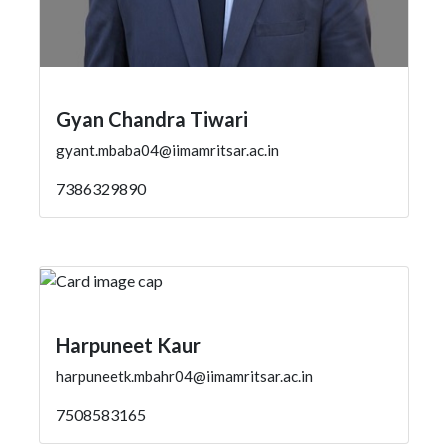
Gyan Chandra Tiwari
gyant.mbaba04@iimamritsar.ac.in
7386329890
Harpuneet Kaur
harpuneetk.mbahr04@iimamritsar.ac.in
7508583165