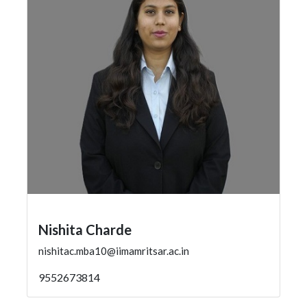
Nishita Charde
nishitac.mba10@iimamritsar.ac.in
9552673814