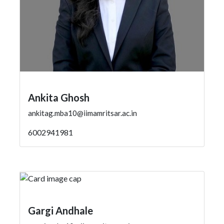
Ankita Ghosh
ankitag.mba10@iimamritsar.ac.in
6002941981
Gargi Andhale