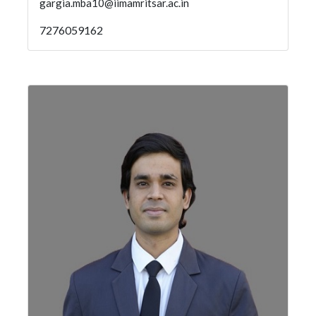
gargia.mba10@iimamritsar.ac.in
7276059162