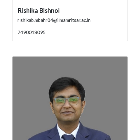
Rishika Bishnoi
rishikab.mbahr04@iimamritsar.ac.in
7490018095