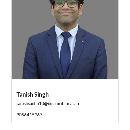
Tanish Singh
tanishs.mba10@iimamritsar.ac.in
9056415367