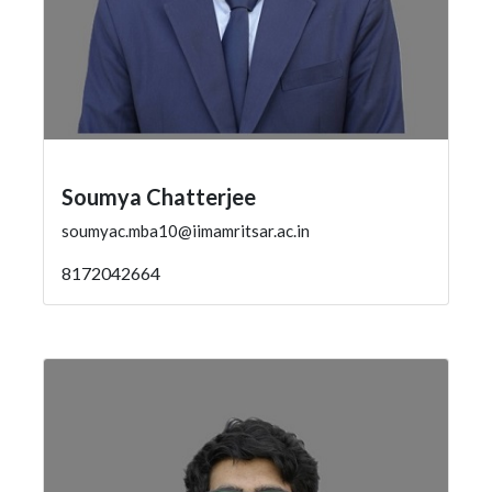
Soumya Chatterjee
soumyac.mba10@iimamritsar.ac.in
8172042664