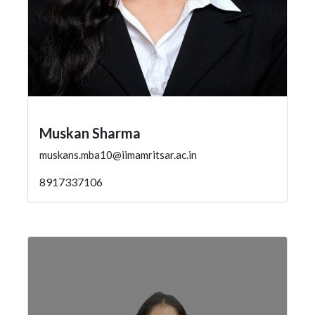
Muskan Sharma
muskans.mba10@iimamritsar.ac.in
8917337106