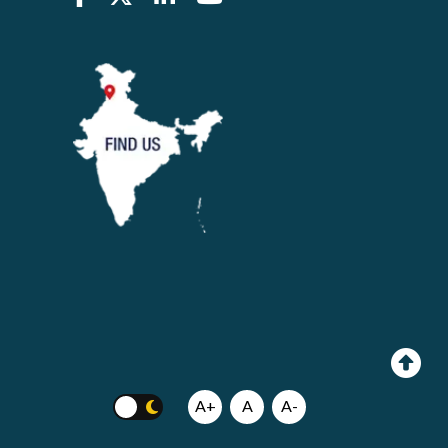
A+
A
A-