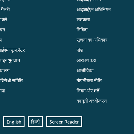
 गैलरी
आईआईएम अधिनियम
 करें
सतर्कता
ापन
निविदा
रण
सूचना का अधिकार
एम न्यूज़लैटर
पॉश
ाइन भुगतान
आरक्षण कक्ष
तकालय
आजीविका
ग विरोधी समिति
गोपनीयता नीति
ाषा
नियम और शर्तें
कानूनी अस्वीकरण
English
हिन्दी
Screen Reader