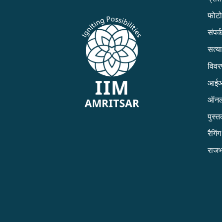
फोटो
संपर्क
सत्य
विव
आईआई
ऑनल
पुस्
रैगिं
राजभ