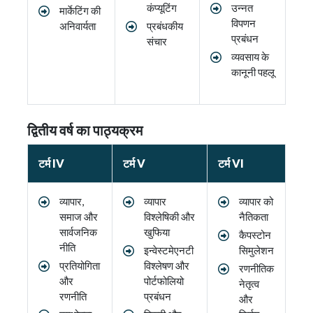
कंप्यूटिंग
उन्नत
मार्केटिंग की
विपणन
अनिवार्यता
प्रबंधकीय
प्रबंधन
संचार
व्यवसाय के
कानूनी पहलू
द्वितीय वर्ष का पाठ्यक्रम
टर्म IV
टर्म V
टर्म VI
व्यापार,
व्यापार
व्यापार को
समाज और
विश्लेषिकी और
नैतिकता
सार्वजनिक
खुफिया
कैपस्टोन
नीति
इन्वेस्टमेएनटी
सिमुलेशन
प्रतियोगिता
विश्लेषण और
रणनीतिक
और
पोर्टफोलियो
नेतृत्व
रणनीति
प्रबंधन
और