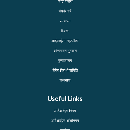
फोटो गैलरी
संपर्क करें
सत्यापन
विवरण
आईआईएम न्यूज़लैटर
ऑनलाइन भुगतान
पुस्तकालय
रैगिंग विरोधी समिति
राजभाषा
Useful Links
आईआईएम नियम
आईआईएम अधिनियम