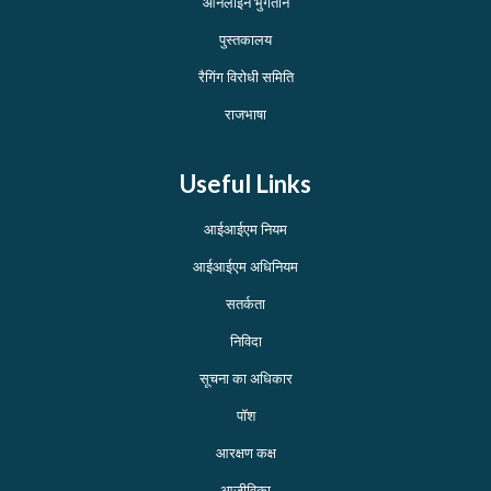
ऑनलाइन भुगतान
पुस्तकालय
रैगिंग विरोधी समिति
राजभाषा
Useful Links
आईआईएम नियम
आईआईएम अधिनियम
सतर्कता
निविदा
सूचना का अधिकार
पॉश
आरक्षण कक्ष
आजीविका