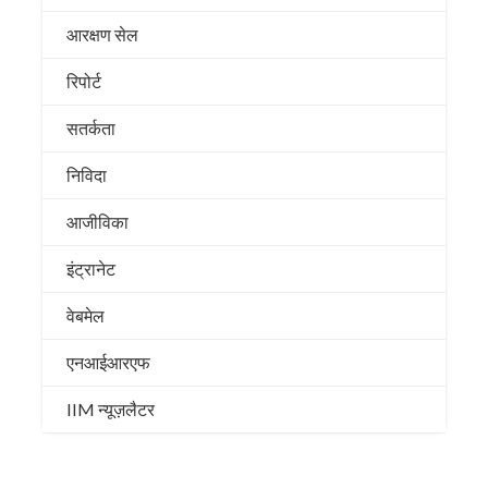
आरक्षण सेल
रिपोर्ट
सतर्कता
निविदा
आजीविका
इंट्रानेट
वेबमेल
एनआईआरएफ
IIM न्यूज़लैटर