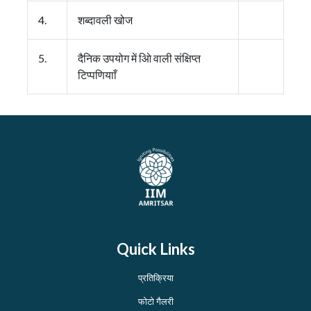
4.
शब्दावली खोज
5.
दैनिक उपयोग में आिे वाली संक्षिप्त
टिप्पणियााँ
Quick Links
प्रतिक्रिया
फोटो गैलरी