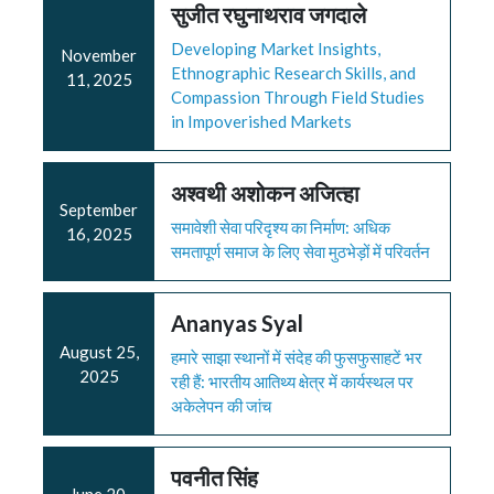
सुजीत रघुनाथराव जगदाले
Developing Market Insights,
November
Ethnographic Research Skills, and
11, 2025
Compassion Through Field Studies
in Impoverished Markets
अश्वथी अशोकन अजित्हा
September
समावेशी सेवा परिदृश्य का निर्माण: अधिक
16, 2025
समतापूर्ण समाज के लिए सेवा मुठभेड़ों में परिवर्तन
Ananyas Syal
August 25,
हमारे साझा स्थानों में संदेह की फुसफुसाहटें भर
2025
रही हैं: भारतीय आतिथ्य क्षेत्र में कार्यस्थल पर
अकेलेपन की जांच
पवनीत सिंह
June 20,