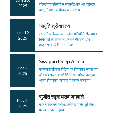
घरेलू बचत निर्णयों में संस्कृति और अर्थशास्त्र
2025
की भूमिका: एक वैचारिक रूपरेखा
जागृति श्रीवास्तव
June 12,
उभरती अर्थव्यवस्था वाली कंपनियों में संस्थागत
2025
निवेशकों की विविधता, निर्यात तीव्रता और
अनुसंधान एवं विकास निवेश
Swapan Deep Arora
June 2,
उपभोक्ता सोशल मीडिया पर शिकायत संदेश क्यों
2025
और कब पोस्ट करते हैं? सोशल वॉयस को एक
अलग शिकायत व्यवहार के रूप में समझना
सुजीत रघुनाथराव जगदाले
May 2,
बाजार तर्क का विरोध: सरोगेट मां के मूर्त सेवा
2025
प्रावधान के अनुभव