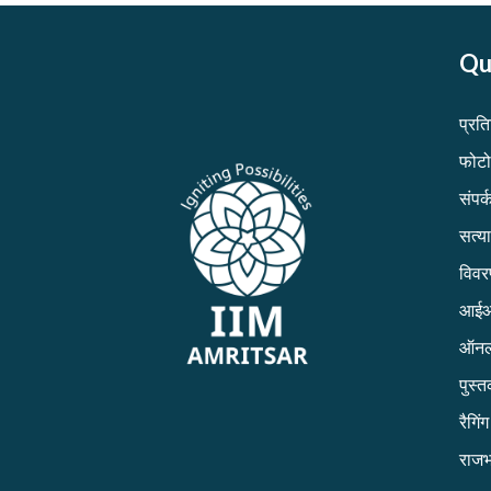
Qu
प्रत
फोटो
संपर्क
सत्य
विव
आईआई
ऑनल
पुस्
रैगिं
राजभ