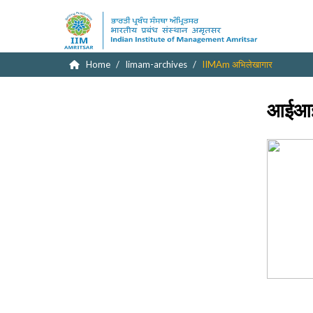
Home
Iimam-archives
IIMAm अभिलेखागार
आईआईआ