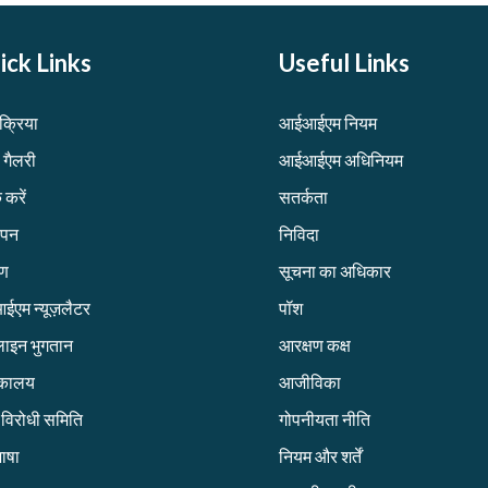
ick Links
Useful Links
िक्रिया
आईआईएम नियम
 गैलरी
आईआईएम अधिनियम
 करें
सतर्कता
ापन
निविदा
रण
सूचना का अधिकार
एम न्यूज़लैटर
पॉश
ाइन भुगतान
आरक्षण कक्ष
तकालय
आजीविका
ग विरोधी समिति
गोपनीयता नीति
ाषा
नियम और शर्तें