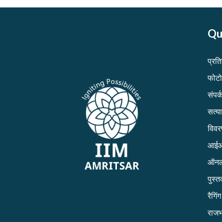
Qu
प्रत
फोटो
संपर्क
सत्य
विव
आईआई
ऑनल
पुस्
रैगिं
राजभ