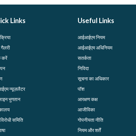
ick Links
Useful Links
िक्रिया
आईआईएम नियम
 गैलरी
आईआईएम अधिनियम
 करें
सतर्कता
ापन
निविदा
रण
सूचना का अधिकार
एम न्यूज़लैटर
पॉश
ाइन भुगतान
आरक्षण कक्ष
तकालय
आजीविका
ग विरोधी समिति
गोपनीयता नीति
ाषा
नियम और शर्तें