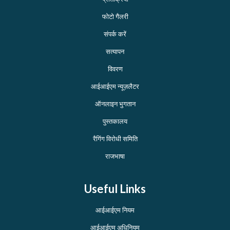
फोटो गैलरी
संपर्क करें
सत्यापन
विवरण
आईआईएम न्यूज़लैटर
ऑनलाइन भुगतान
पुस्तकालय
रैगिंग विरोधी समिति
राजभाषा
Useful Links
आईआईएम नियम
आईआईएम अधिनियम