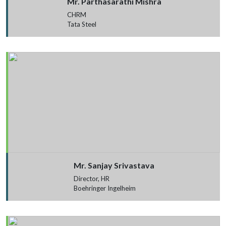
Mr. Parthasarathi Mishra
CHRM
Tata Steel
Mr. Sanjay Srivastava
Director, HR
Boehringer Ingelheim