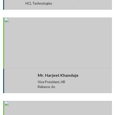
HCL Technologies
Mr. Harjeet Khanduja
Vice President, HR
Reliance Jio