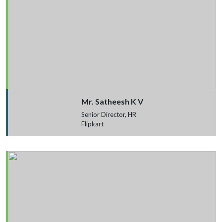
Mr. Satheesh K V
Senior Director, HR
Flipkart