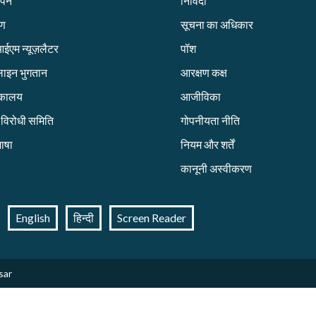
ापन
निविदा
रण
सूचना का अधिकार
एम न्यूज़लैटर
पॉश
ाइन भुगतान
आरक्षण कक्ष
तकालय
आजीविका
ग विरोधी समिति
गोपनीयता नीति
ाषा
नियम और शर्तें
कानूनी अस्वीकरण
English
हिन्दी
Screen Reader
sar