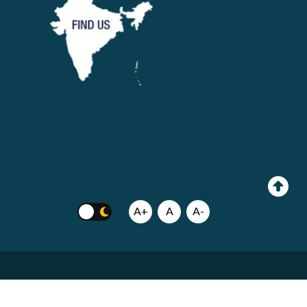
A+
A
A-