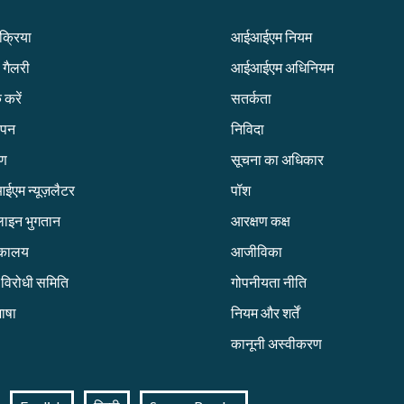
िक्रिया
आईआईएम नियम
 गैलरी
आईआईएम अधिनियम
 करें
सतर्कता
ापन
निविदा
रण
सूचना का अधिकार
एम न्यूज़लैटर
पॉश
ाइन भुगतान
आरक्षण कक्ष
तकालय
आजीविका
ग विरोधी समिति
गोपनीयता नीति
ाषा
नियम और शर्तें
कानूनी अस्वीकरण