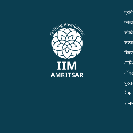
प्रत
फोटो
संपर्क
सत्य
विव
आईआई
ऑनल
पुस्
रैगिं
राजभ