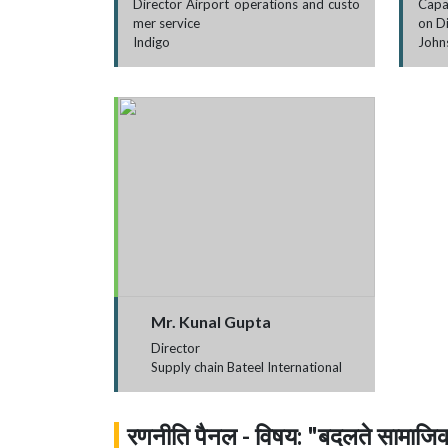
Director Airport operations and custo
Capa
mer service
on D
Indigo
John
Mr. Kunal Gupta
Director
Supply chain Bateel International
रणनीति पैनल - विषय: "बदलते सामाजिक