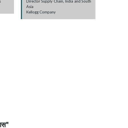
s
Director Supply Chain, India and South
Asia
Kellogg Company
कास"