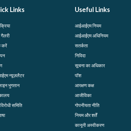
ick Links
Useful Links
िक्रिया
आईआईएम नियम
 गैलरी
आईआईएम अधिनियम
 करें
सतर्कता
ापन
निविदा
रण
सूचना का अधिकार
एम न्यूज़लैटर
पॉश
ाइन भुगतान
आरक्षण कक्ष
तकालय
आजीविका
ग विरोधी समिति
गोपनीयता नीति
ाषा
नियम और शर्तें
कानूनी अस्वीकरण