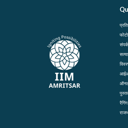
Qu
प्रत
फोटो
संपर्क
सत्य
विव
आईआई
ऑनल
पुस्
रैगिं
राजभ