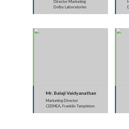
Director Marketing
Dolby Laboratories
Mr. Balaji Vaidyanathan
Marketing Director
CEEMEA, Franklin Templeton