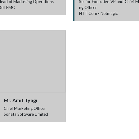
Head of Marketing Operations
Senior Executive VP and Chief M
Dell EMC
ng Officer
NTT Com - Netmagic
Mr. Amit Tyagi
Chief Marketing Officer
Sonata Software Limited