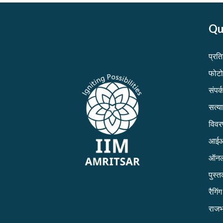
Qu
प्रत
फोटो
संपर्क
सत्य
विव
आईआई
ऑनल
पुस्
रैगिं
राजभ