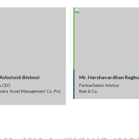
 Ashutosh Bishnoi
Mr. Harshavardhan Ragh
& CEO
PartnerSenior Advisor
ndra Asset Management Co. Pvt.
Bain & Co.