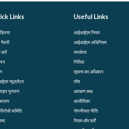
ick Links
Useful Links
िक्रिया
आईआईएम नियम
 गैलरी
आईआईएम अधिनियम
 करें
सतर्कता
ापन
निविदा
रण
सूचना का अधिकार
एम न्यूज़लैटर
पॉश
ाइन भुगतान
आरक्षण कक्ष
तकालय
आजीविका
ग विरोधी समिति
गोपनीयता नीति
ाषा
नियम और शर्तें